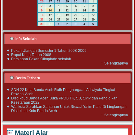
26
27
28
29
30
31
1
2
3
4
5
6
7
8
9
10
11
12
13
14
15
16
17
18
19
20
21
22
23
24
25
26
27
28
29
30
31
1
2
3
4
5
Info Sekolah
Pekan Ulangan Semester 1 Tahun 2008-2009
Rapat Kerja Tahun 2008
Persiapan Pekan Olimpiade sekolah
::
Selengkapnya
Berita Terbaru
SDN 22 Kota Banda Aceh Raih Penghargaan Adiwiyata Tingkat
Provinsi Aceh
Disdikbud Banda Aceh Buka PPDB TK, SD, SMP dan Pendidikan
Kesetaraan 2022
Walikota Serahkan Santunan Untuk Siswa/i Yatim Piatu Di Lingkungan
Disdikbud Kota Banda Aceh
::
Selengkapnya
Materi Ajar