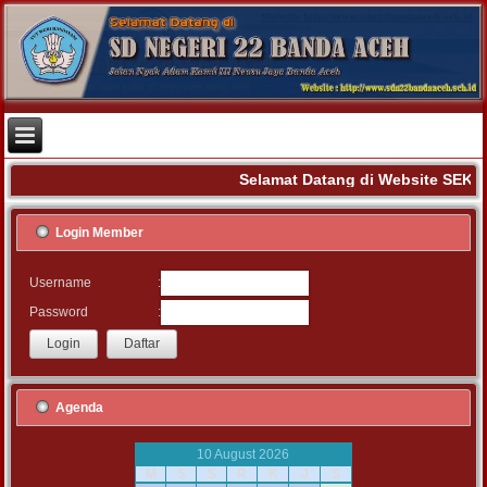
Selamat Datang di Website SEK
Login Member
:
Username
:
Password
Agenda
10 August 2026
M
S
S
R
K
J
S