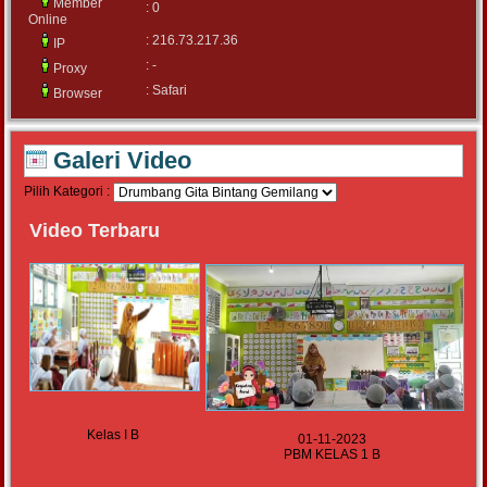
Member
: 0
Online
: 216.73.217.36
IP
: -
Proxy
: Safari
Browser
Galeri Video
Pilih Kategori :
Video Terbaru
Kelas I B
01-11-2023
PBM KELAS 1 B