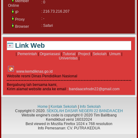
Member
: 0
Online
: 216.73.216.207
IP
: -
Proxy
: Safari
Browser
Link Web
|
Pemerintah
|
Organiasasi
|
Tutorial
|
Project
|
Sekolah
|
Umum
|
Univeristas
|
www.kemdiknas.go.id
Website resmi Dinas Pendidikan Nasional
Bergabung lah bersama kami,
Kirim alamat website anda ke email :
bandaacehsdn22@gmail.com
Home
|
Kontak Sekolah
|
Info Sekolah
Copyright © 2020.
SEKOLAH DASAR NEGERI 22 BANDA ACEH
Website engine's code is copyright © 2020 Tim Balitbang
Kemdikbud versi 16032024
Best viewed in Mozilla Firefox 1024 x 768 resolution
Info Pemesanan: CV. PUTRA KEDUA